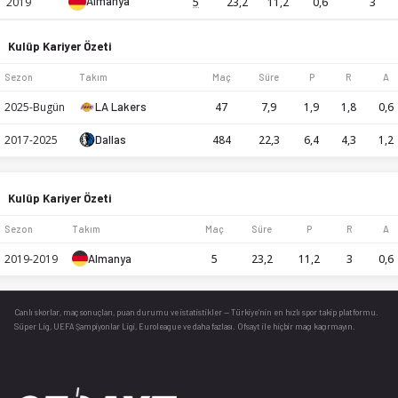
Almanya
2019
5
23,2
11,2
0,6
3
Kulüp Kariyer Özeti
Sezon
Takım
Maç
Süre
P
R
A
2025-Bugün
LA Lakers
47
7,9
1,9
1,8
0,6
2017-2025
Dallas
484
22,3
6,4
4,3
1,2
Kulüp Kariyer Özeti
Sezon
Takım
Maç
Süre
P
R
A
2019-2019
Almanya
5
23,2
11,2
3
0,6
Canlı skorlar
, maç sonuçları, puan durumu ve istatistikler — Türkiye’nin en hızlı spor takip platformu.
Süper Lig, UEFA Şampiyonlar Ligi, Euroleague ve daha fazlası. Ofsayt ile hiçbir maçı kaçırmayın.