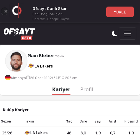
Ofsayt Canlı Skor
YÜKLE
Canlı Maç Sonuçları
Ücretsiz - Google Play'de
Maxi Kleber, profesyonel bir basketbol oyuncusudur. LA Lake
Maxi Kleber
Yaş 34
LA Lakers
Almanya
29 Ocak 1992 (34)
F
208 cm
Kariyer
Profil
Kulüp Kariyer
Sezon
Takım
Maç
Süre
Sayı
Asist
Ribaund
LA Lakers
25/26
46
8,0
1,9
0,7
1,9