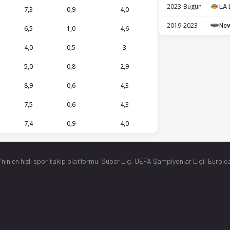
2023-Bugün
LA 
7,3
0,9
4,0
2019-2023
New
6,5
1,0
4,6
4,0
0,5
3
5,0
0,8
2,9
8,9
0,6
4,3
7,5
0,6
4,3
7,4
0,9
4,0
’nin en hızlı spor takip platformu. Süper Lig, UEFA Şampiyonlar Ligi, Eurolea