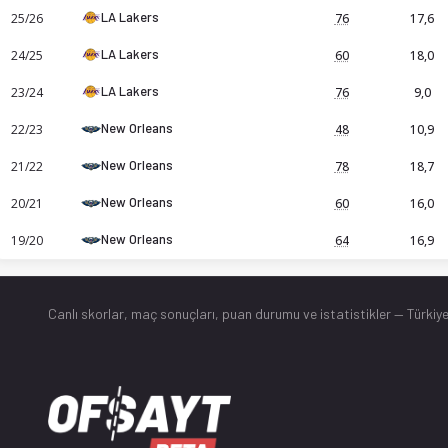
LA Lakers
25/26
76
17,6
LA Lakers
24/25
60
18,0
LA Lakers
23/24
76
9,0
New Orleans
22/23
48
10,9
New Orleans
21/22
78
18,7
New Orleans
20/21
60
16,0
New Orleans
19/20
64
16,9
Canlı skorlar
, maç sonuçları, puan durumu ve istatistikler — Türkiye