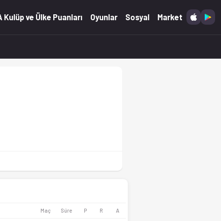
 Kulüp ve Ülke Puanları
Oyunlar
Sosyal
Market
Maç
Süre
P
R
A