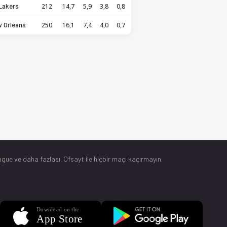
Lakers
212
14,7
5,9
3,8
0,8
 Orleans
250
16,1
7,4
4,0
0,7
gue ve daha fazlası. Ofsayt ile hiçbir maçı kaçırmayın.