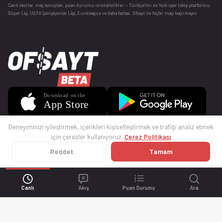
Canlı skorlar
, maç sonuçları, puan durumu ve istatistikler — Türkiye’nin en hızlı spor takip platformu.
Süper Lig, UEFA Şampiyonlar Ligi, Euroleague ve daha fazlası. Ofsayt ile hiçbir maçı kaçırmayın.
Deneyiminizi iyileştirmek, içerikleri kişiselleştirmek ve trafiği analiz etmek
için çerezler kullanıyoruz.
Çerez Politikası
Reddet
Tamam
© 2025 Ofsayt
Kullanım Koşulları
Gizlilik Politikası
Çerez Politikası
İletişim
Sıkça Sorulan Sorular
Künye
Canlı
Akış
Puan Durumu
Ara