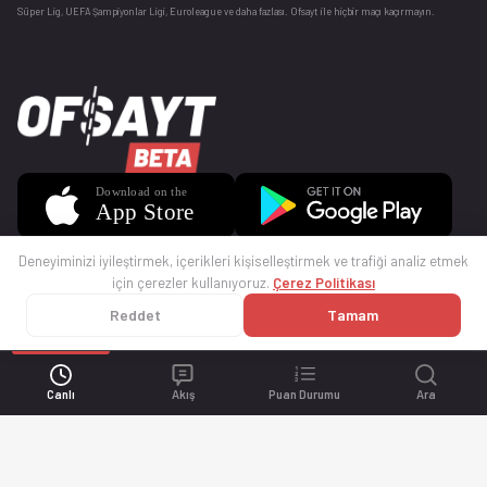
Süper Lig, UEFA Şampiyonlar Ligi, Euroleague ve daha fazlası. Ofsayt ile hiçbir maçı kaçırmayın.
Deneyiminizi iyileştirmek, içerikleri kişiselleştirmek ve trafiği analiz etmek
için çerezler kullanıyoruz.
Çerez Politikası
Reddet
Tamam
© 2025 Ofsayt
Kullanım Koşulları
Gizlilik Politikası
Çerez Politikası
İletişim
Sıkça Sorulan Sorular
Künye
Canlı
Akış
Puan Durumu
Ara