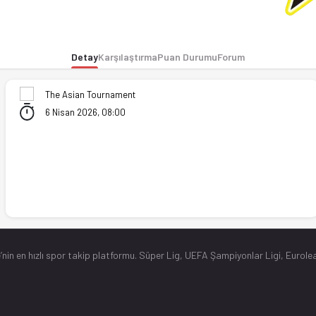
durumu ve iddaa oranları Ofsayt'ta. (06.04.2026)
Detay
Karşılaştırma
Puan Durumu
Forum
The Asian Tournament
6 Nisan 2026, 08:00
’nin en hızlı spor takip platformu. Süper Lig, UEFA Şampiyonlar Ligi, Eurolea