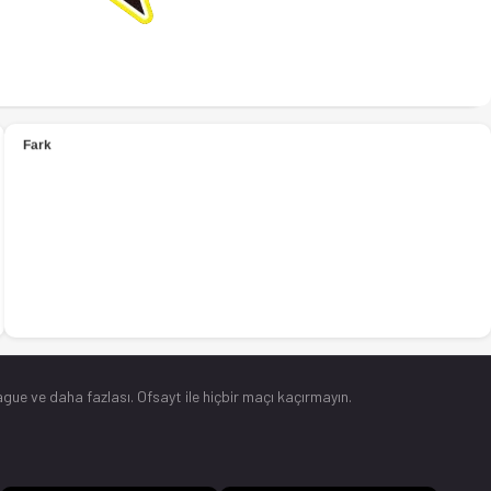
gue ve daha fazlası. Ofsayt ile hiçbir maçı kaçırmayın.