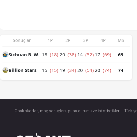
Sichuan B. W. - Billion Stars 69-74 bitti. İstatistikler, puan 
Sonuçlar
1P
2P
3P
4P
MS
Sichuan B. W.
18
(18)
20
(38)
14
(52)
17
(69)
69
Billion Stars
15
(15)
19
(34)
20
(54)
20
(74)
74
Canlı skorlar
, maç sonuçları, puan durumu ve istatistikler — Türkiye