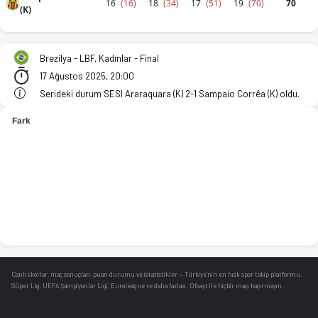
16
(16)
18
(34)
17
(51)
19
(70)
70
(K)
Brezilya - LBF, Kadınlar - Final - SESI Araraquara (K) 62-70 S
Brezilya - LBF, Kadınlar - Final
17 Ağustos 2025, 20:00
Serideki durum SESI Araraquara (K) 2-1 Sampaio Corrêa (K) oldu.
Canlı skorlar
, maç sonuçları, puan durumu ve istatistikler — Türkiye’nin en hızlı spor takip platformu.
Süper Lig, UEFA Şampiyonlar Ligi, Euroleague ve daha fazlası. Ofsayt ile hiçbir maçı kaçırmayın.