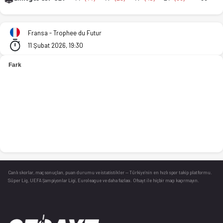
SASP JDA Dijon Basket U21 - Limoges CSP U21 112-66 bitti. İs
Fransa - Trophee du Futur
11 Şubat 2026, 19:30
Canlı skorlar
, maç sonuçları, puan durumu ve istatistikler — Türkiye’nin en hızlı spor takip platformu.
Süper Lig, UEFA Şampiyonlar Ligi, Euroleague ve daha fazlası. Ofsayt ile hiçbir maçı kaçırmayın.