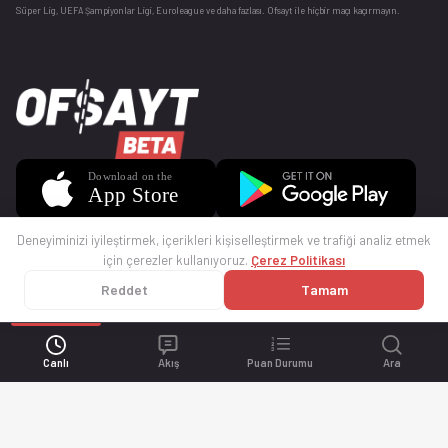
Süper Lig, UEFA Şampiyonlar Ligi, Euroleague ve daha fazlası. Ofsayt ile hiçbir maçı kaçırmayın.
Deneyiminizi iyileştirmek, içerikleri kişiselleştirmek ve trafiği analiz etmek
için çerezler kullanıyoruz.
Çerez Politikası
Reddet
Tamam
© 2025 Ofsayt
Kullanım Koşulları
Gizlilik Politikası
Çerez Politikası
İletişim
Sıkça Sorulan Sorular
Künye
Canlı
Akış
Puan Durumu
Ara