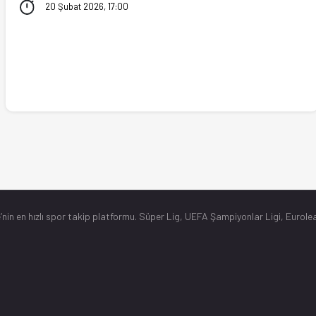
20 Şubat 2026, 17:00
’nin en hızlı spor takip platformu. Süper Lig, UEFA Şampiyonlar Ligi, Eurolea