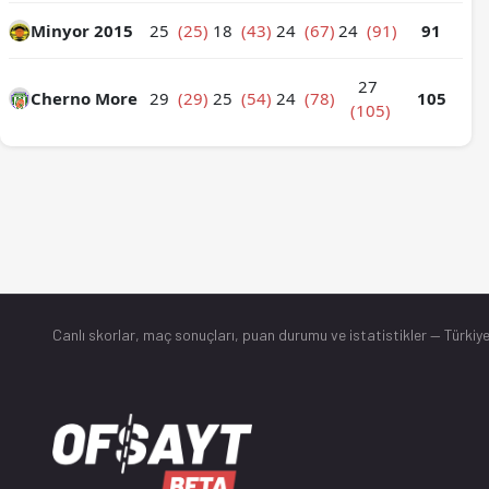
Minyor 2015
25
(25)
18
(43)
24
(67)
24
(91)
91
27
Cherno More
29
(29)
25
(54)
24
(78)
105
(105)
Canlı skorlar
, maç sonuçları, puan durumu ve istatistikler — Türkiye