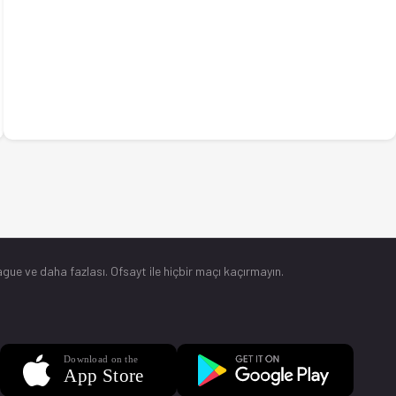
gue ve daha fazlası. Ofsayt ile hiçbir maçı kaçırmayın.