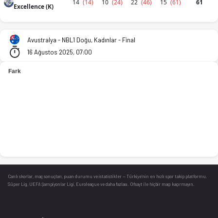
14
(14)
10
(24)
22
(46)
15
(61)
61
Excellence (K)
Avustralya - NBL1 Doğu, Kadınlar - Final - Manly Warringah Se
Avustralya - NBL1 Doğu, Kadınlar - Final
16 Ağustos 2025, 07:00
Canlı skorlar
, maç sonuçları, puan durumu ve istatistikler — Türkiye’nin en hızlı spor takip platformu.
Süper Lig, UEFA Şampiyonlar Ligi, Euroleague ve daha fazlası. Ofsayt ile hiçbir maçı kaçırmayın.