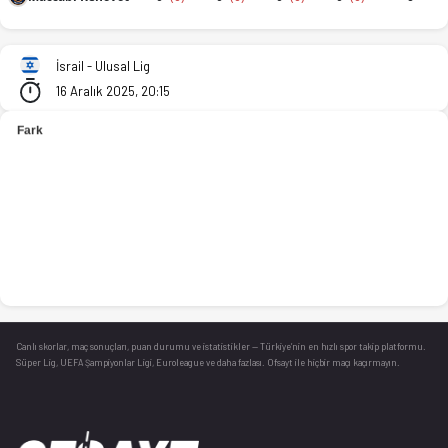
Maccabi Kiryat Gat/Ashkelon - Maccabi Rehovot 85-101 bitti. 
İsrail - Ulusal Lig
16 Aralık 2025, 20:15
Canlı skorlar
, maç sonuçları, puan durumu ve istatistikler — Türkiye’nin en hızlı spor takip platformu.
Süper Lig, UEFA Şampiyonlar Ligi, Euroleague ve daha fazlası. Ofsayt ile hiçbir maçı kaçırmayın.