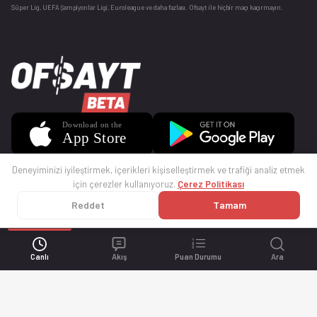
Süper Lig, UEFA Şampiyonlar Ligi, Euroleague ve daha fazlası. Ofsayt ile hiçbir maçı kaçırmayın.
Deneyiminizi iyileştirmek, içerikleri kişiselleştirmek ve trafiği analiz etmek
için çerezler kullanıyoruz.
Çerez Politikası
Reddet
Tamam
© 2025 Ofsayt
Kullanım Koşulları
Gizlilik Politikası
Çerez Politikası
İletişim
Sıkça Sorulan Sorular
Künye
Canlı
Akış
Puan Durumu
Ara