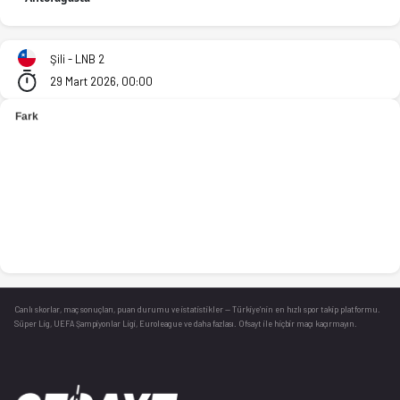
Luis Matte Larrain - CD Hrvatski Sokol Antofagasta 81-87 bitt
Şili - LNB 2
29 Mart 2026, 00:00
Canlı skorlar
, maç sonuçları, puan durumu ve istatistikler — Türkiye’nin en hızlı spor takip platformu.
Süper Lig, UEFA Şampiyonlar Ligi, Euroleague ve daha fazlası. Ofsayt ile hiçbir maçı kaçırmayın.