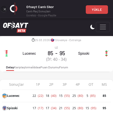
Ofsayt Canlı Skor
YÜKLE
Canlı Maç Sonuçları
Ücretsiz - Google Play'de
Lucenec - Spisski 85-95 bitti. İstatistikler, puan durumu ve i
25.03.2026
Slovakya - Extraliga
UZ
Lucenec 85-95 Spisski
85
-
95
Lucenec
Spisski
(İY:
40
-
34
)
Detay
Karşılaştırma
İddaa
Puan Durumu
Forum
Sonuçlar
1P
2P
3P
4P
OT
MS
Lucenec
22
(22)
18
(40)
15
(55)
25
(80)
5
(85)
85
Spisski
17
(17)
17
(34)
21
(55)
25
(80)
15
(95)
95