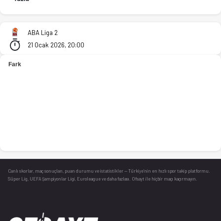
KK TFT Skopje - OKK Sloboda Tuzla 96-91 bitti. İstatistikler,
ABA Liga 2
21 Ocak 2026, 20:00
Canlı skorlar
, maç sonuçları, puan durumu ve istatistikler — Türkiye’nin en hızlı spor takip platformu.
Süper Lig, UEFA Şampiyonlar Ligi, Euroleague ve daha fazlası. Ofsayt ile hiçbir maçı kaçırmayın.