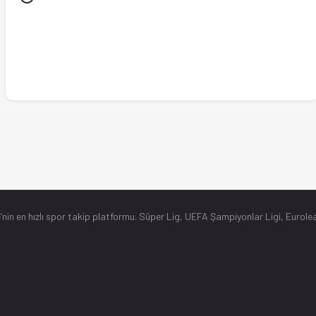
’nin en hızlı spor takip platformu. Süper Lig, UEFA Şampiyonlar Ligi, Eurolea