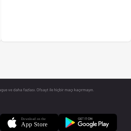
gue ve daha fazlası. Ofsayt ile hiçbir maçı kaçırmayın.