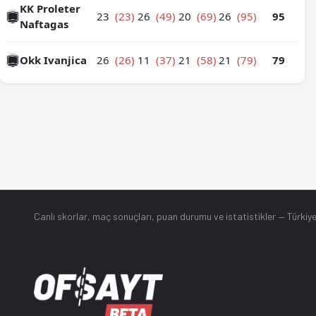
KK Proleter
23
(23)
26
(49)
20
(69)
26
(95)
95
Naftagas
Okk Ivanjica
26
(26)
11
(37)
21
(58)
21
(79)
79
Canlı skorlar
, maç sonuçları, puan durumu ve istatistikler — Türkiye