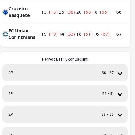
Cruzeiro
13
(13)
25
(38)
20
(58)
8
(66)
66
Basquete
EC Uniao
Cruzeiro Basquete - EC Uniao Corinthians 66-67 bitti. İstatis
19
(19)
14
(33)
18
(51)
16
(67)
67
Corinthians
Periyot Bazlı Skor Dağılımı
4P
66 - 67
66 - 67
2
0:03
3P
58 - 51
66 - 65
2
1:09
66 - 63
1
1:35
58 - 51
2
1:33
66 - 62
1
1:35
2P
38 - 33
1:48
2
58 - 49
66 - 61
3
2:30
2:54
3
56 - 49
0:01
1
38 - 33
4:54
1
66 - 58
4:05
3
53 - 49
1P
13 - 19