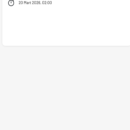
20 Mart 2026, 02:00
tikler, puan durumu ve iddaa oranları Ofsayt'ta. (20.03.2026)