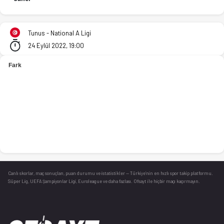
Club Africain - Etoile Sportive Sahel 92-66 bitti. İstatistikle
Tunus - National A Ligi
24 Eylül 2022, 19:00
Canlı skorlar
, maç sonuçları, puan durumu ve istatistikler — Türkiye’nin en hızlı spor takip platformu.
Süper Lig, UEFA Şampiyonlar Ligi, Euroleague ve daha fazlası. Ofsayt ile hiçbir maçı kaçırmayın.