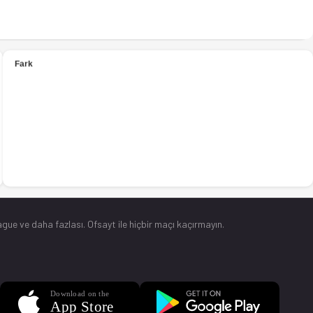
gue ve daha fazlası. Ofsayt ile hiçbir maçı kaçırmayın.