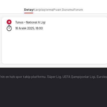
Detay
Karşılaştırma
Puan Durumu
Forum
Tunus - National A Ligi
16 Aralık 2025, 18:00
’nin en hızlı spor takip platformu. Süper Lig, UEFA Şampiyonlar Ligi, Eurolea