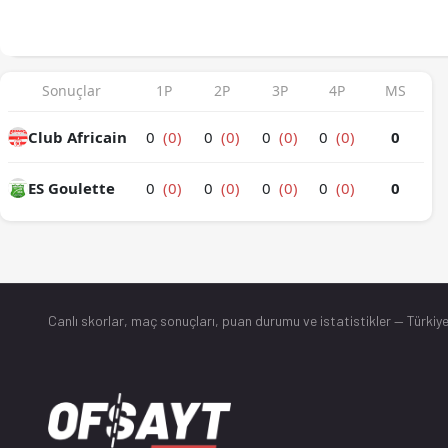
Sonuçlar
1P
2P
3P
4P
MS
Club Africain
0
(0)
0
(0)
0
(0)
0
(0)
0
ES Goulette
0
(0)
0
(0)
0
(0)
0
(0)
0
Canlı skorlar
, maç sonuçları, puan durumu ve istatistikler — Türkiye