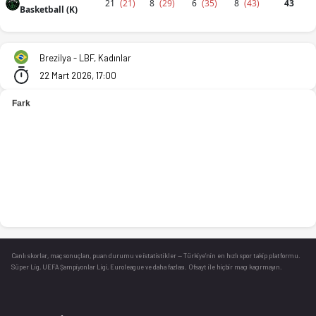
21
(21)
8
(29)
6
(35)
8
(43)
43
Basketball (K)
Cerrado Basquete (K) - Salvador Basketball (K) 96-43 bitti. İ
Brezilya - LBF, Kadınlar
22 Mart 2026, 17:00
Canlı skorlar
, maç sonuçları, puan durumu ve istatistikler — Türkiye’nin en hızlı spor takip platformu.
Süper Lig, UEFA Şampiyonlar Ligi, Euroleague ve daha fazlası. Ofsayt ile hiçbir maçı kaçırmayın.