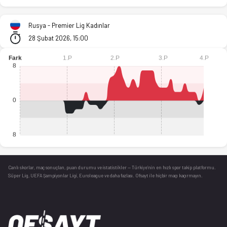
BC Samara (K) - MBA Moskow (K) 79-76 bitti. İstatistikler, p
Rusya - Premier Lig Kadınlar
28 Şubat 2026, 15:00
Canlı skorlar
, maç sonuçları, puan durumu ve istatistikler — Türkiye’nin en hızlı spor takip platformu.
Süper Lig, UEFA Şampiyonlar Ligi, Euroleague ve daha fazlası. Ofsayt ile hiçbir maçı kaçırmayın.