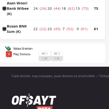
Asan Woori
Bank Wibee
24
(24)
20
(44)
18
(62)
13
(75)
75
(K)
Busan BNK
22
(22)
23
(45)
7
(52)
9
(61)
61
Sum (K)
İddaa Oranları
MS 1
MS 2
Maç Sonucu
3
1.92
1.42
Canlı skorlar
, maç sonuçları, puan durumu ve istatistikler — Türkiye