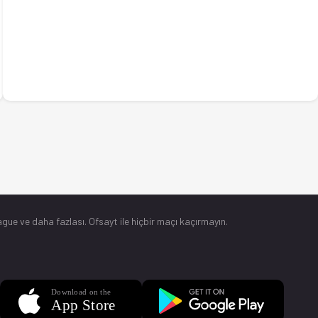
gue ve daha fazlası. Ofsayt ile hiçbir maçı kaçırmayın.