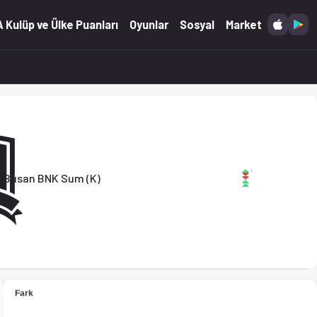
2.2025)
 Kulüp ve Ülke Puanları
Oyunlar
Sosyal
Market
m (K)
Busan BNK Sum (K)
2.2025)