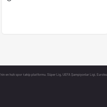
’nin en hızlı spor takip platformu. Süper Lig, UEFA Şampiyonlar Ligi, Eurolea