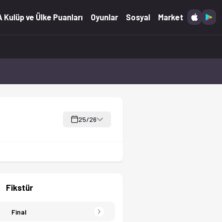
e detaylı basketbol analizleri.
 Kulüp ve Ülke Puanları
Oyunlar
Sosyal
Market
25/26
Fikstür
Final