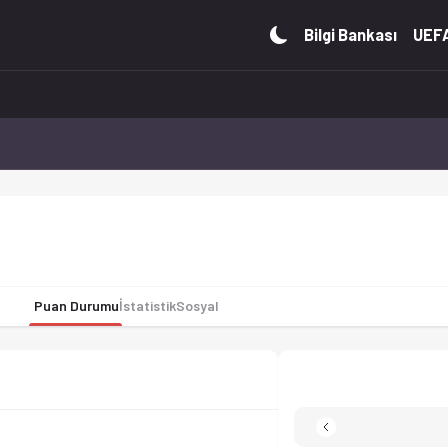
maç istatistiklerini Ofsayt'ta canlı takip et. Sayı krallığı v
Bilgi Bankası
UEFA
Puan Durumu
İstatistik
Sosyal