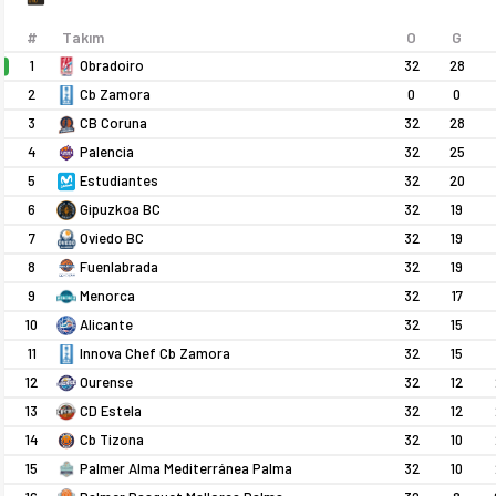
#
Takım
O
G
1
32
28
Obradoiro
2
0
0
Cb Zamora
3
32
28
CB Coruna
4
32
25
Palencia
5
32
20
Estudiantes
İspanya LEB Oro 25-26 sezonu puan durumu, haftalık fikstür ve 
6
32
19
Gipuzkoa BC
7
32
19
Oviedo BC
8
32
19
Fuenlabrada
9
32
17
Menorca
10
32
15
Alicante
11
32
15
Innova Chef Cb Zamora
12
32
12
Ourense
13
32
12
CD Estela
14
32
10
Cb Tizona
15
32
10
Palmer Alma Mediterránea Palma