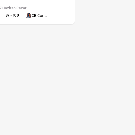
7 Haziran Pazar
97 - 100
CB Coruna
e detaylı basketbol analizleri.