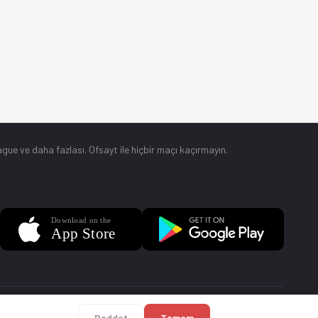
gue ve daha fazlası. Ofsayt ile hiçbir maçı kaçırmayın.
Sorular
Künye
Reddet
Tamam