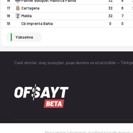
16
32
8
Palmer Basquet Mallorca Palma
17
32
8
Cartagena
18
32
7
Melilla
19
Cb Imprenta Bahia
0
0
Yükselme
Canlı skorlar
, maç sonuçları, puan durumu ve istatistikler — Türkiye
© 2025 Ofsayt