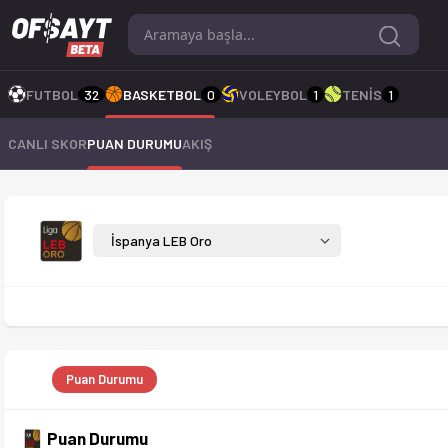
İspanya LEB Oro 25-26 sezonu puan durumu, haftalık fikstür ve 
FUTBOL
32
BASKETBOL
0
VOLEYBOL
1
TENİS
1
CANLI SKOR
PUAN DURUMU
AKIŞ
İspanya LEB Oro 25-26
İspanya LEB Oro
Puan Durumu
Puan Durumu