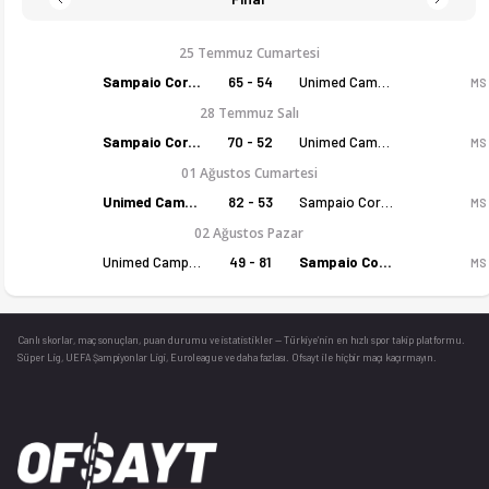
25 Temmuz Cumartesi
Sampaio Corrêa (K)
65 - 54
Unimed Campinas Basquete (K)
MS
28 Temmuz Salı
Sampaio Corrêa (K)
70 - 52
Unimed Campinas Basquete (K)
MS
01 Ağustos Cumartesi
Unimed Campinas Basquete (K)
82 - 53
Sampaio Corrêa (K)
MS
02 Ağustos Pazar
Unimed Campinas Basquete (K)
49 - 81
Sampaio Corrêa (K)
MS
Canlı skorlar
, maç sonuçları, puan durumu ve istatistikler — Türkiye’nin en hızlı spor takip platformu.
Süper Lig, UEFA Şampiyonlar Ligi, Euroleague ve daha fazlası. Ofsayt ile hiçbir maçı kaçırmayın.