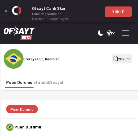
Ofsayt Canlı Skor
YÜKLE
Canlı Maç Sonuçları
Ücretsiz - Google Play'de
Brezilya LBF, Kadınlar 2026 sezonu puan durumu, haftalık fikstü
Brezilya LBF, Kadınlar 2026
Brezilya LBF, Kadınlar
2026
Puan Durumu
İstatistik
Sosyal
Puan Durumu
Puan Durumu